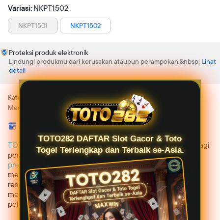
Variasi:
NKPT1502
NKPT1501
NKPT1502
Proteksi produk elektronik
Lindungi produkmu dari kerusakan ataupun perampokan.
Lihat
detail
Kategori
TOTO282
Merk
Slot Gacor
Gratis retur 15 hari (bersyarat)
TOTO282 DAFTAR Slot Gacor & Toto
TOTO282
menempatkan dirinya sebagai
pusat inovasi
bagi
Togel Terlengkap dan Terbaik se-Asia.
penggemar slot, menjanjikan
sensasi bermain yang
premium
dipadukan dengan kepraktisan maksimal. Kami
menjamin setiap putaran berjalan tanpa cela dan sangat
responsif, didukung oleh teknologi mesin slot yang
mengedepankan
integritas dan keadilan
dalam setiap
peluang kemenangan.