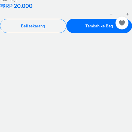
RP 20.000
Beli sekarang
Tambah ke Bag
Rp 985.000