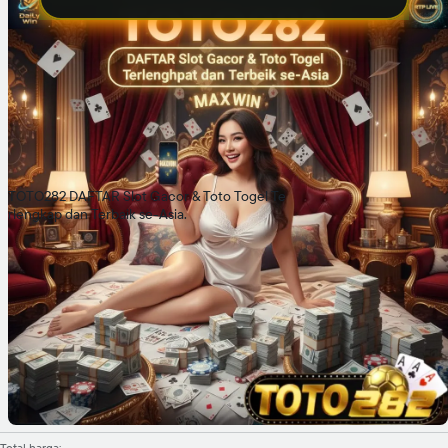
TOTO282 DAFTAR Slot Gacor & Toto Togel Te
rlengkap dan Terbaik se-Asia.
Total harga: